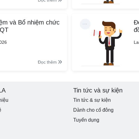
Đọc thêm
ệm và Bổ nhiệm chức
Đ
ĐQT
đ
2026
La
Đọc thêm
LA
Tin tức và sự kiện
hiệu
Tin tức & sự kiện
ệ
Dành cho cổ đông
Tuyển dụng