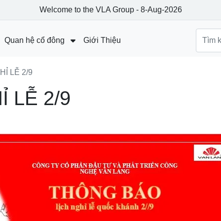
Welcome to the VLA Group - 8-Aug-2026
Quan hệ cổ đông
Giới Thiệu
Báo cáo tài chính
Ỉ LỄ 2/9
Công bố thông tin
 LỄ 2/9
Đại hội đồng cổ đông