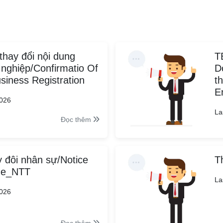
thay đổi nội dung
T
nghiệp/Confirmatio Of
D
iness Registration
t
E
2026
La
Đọc thêm
 đôi nhân sự/Notice
T
ge_NTT
La
2026