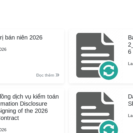
rị bán niên 2026
B
2
2026
6
La
Đọc thêm
ồng dịch vụ kiểm toán
D
mation Disclosure
S
igning of the 2026
La
Contract
2026