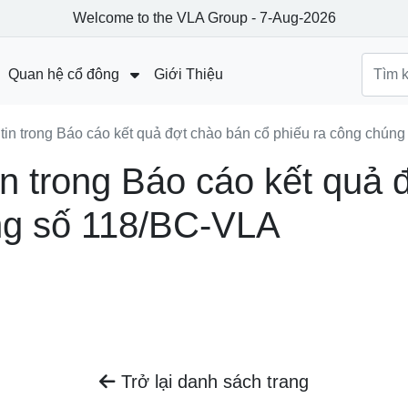
Welcome to the VLA Group - 7-Aug-2026
Quan hệ cổ đông
Giới Thiệu
Báo cáo tài chính
 tin trong Báo cáo kết quả đợt chào bán cổ phiếu ra công chún
Công bố thông tin
in trong Báo cáo kết quả 
Đại hội đồng cổ đông
ng số 118/BC-VLA
Trở lại danh sách trang