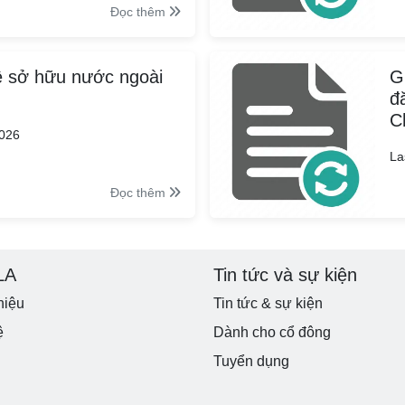
Đọc thêm
ệ sở hữu nước ngoài
G
đ
C
2026
La
Đọc thêm
LA
Tin tức và sự kiện
hiệu
Tin tức & sự kiện
ệ
Dành cho cổ đông
Tuyển dụng