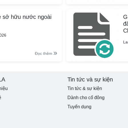
ệ sở hữu nước ngoài
G
đ
C
2026
La
Đọc thêm
LA
Tin tức và sự kiện
hiệu
Tin tức & sự kiện
ệ
Dành cho cổ đông
Tuyển dụng