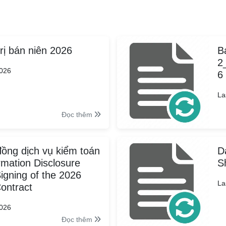
rị bán niên 2026
B
2
2026
6
La
Đọc thêm
ồng dịch vụ kiểm toán
D
mation Disclosure
S
igning of the 2026
La
Contract
2026
Đọc thêm