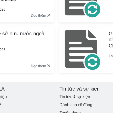
2026
Đọc thêm
ệ sở hữu nước ngoài
G
đ
C
2026
La
Đọc thêm
LA
Tin tức và sự kiện
hiệu
Tin tức & sự kiện
ệ
Dành cho cổ đông
Tuyển dụng