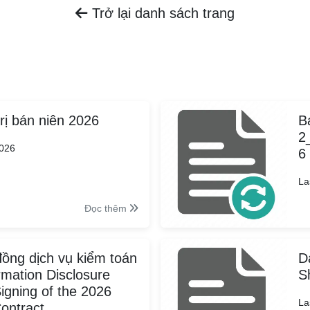
Trở lại danh sách trang
rị bán niên 2026
B
2
2026
6
La
Đọc thêm
ồng dịch vụ kiểm toán
D
mation Disclosure
S
igning of the 2026
La
Contract