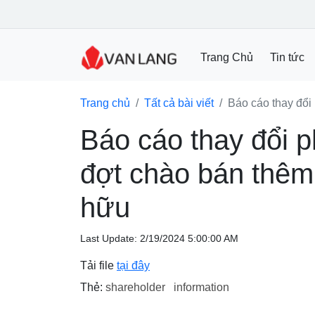
Trang Chủ
Tin tức
Trang chủ
Tất cả bài viết
Báo cáo thay đổi
Báo cáo thay đổi 
đợt chào bán thêm
hữu
Last Update: 2/19/2024 5:00:00 AM
Tải file
tại đây
Thẻ:
shareholder
information