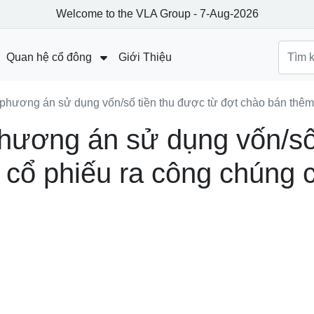
Welcome to the VLA Group - 7-Aug-2026
Quan hệ cổ đông
Giới Thiệu
Báo cáo tài chính
 phương án sử dụng vốn/số tiền thu được từ đợt chào bán thêm
Công bố thông tin
phương án sử dụng vốn/số
Đại hội đồng cổ đông
 cổ phiếu ra công chúng 