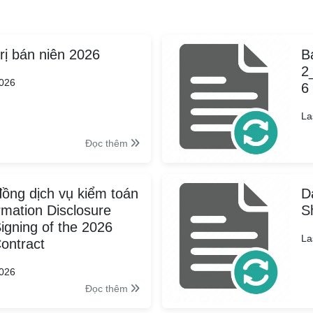
rị bán niên 2026
B
2
2026
6
La
Đọc thêm
ồng dịch vụ kiểm toán
D
mation Disclosure
S
igning of the 2026
La
Contract
2026
Đọc thêm